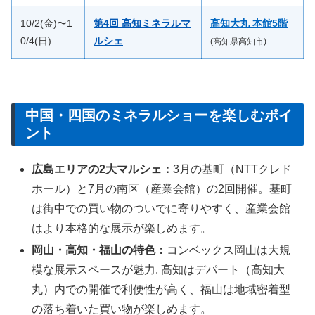
10/2(金)〜1
第4回 高知ミネラルマ
高知大丸 本館5階
0/4(日)
ルシェ
(高知県高知市)
中国・四国のミネラルショーを楽しむポイ
ント
広島エリアの2大マルシェ：
3月の基町（NTTクレド
ホール）と7月の南区（産業会館）の2回開催。基町
は街中での買い物のついでに寄りやすく、産業会館
はより本格的な展示が楽しめます。
岡山・高知・福山の特色：
コンベックス岡山は大規
模な展示スペースが魅力. 高知はデパート（高知大
丸）内での開催で利便性が高く、福山は地域密着型
の落ち着いた買い物が楽しめます。