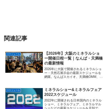
関連記事
【2026年】大阪のミネラルショ
スケジュール
ー開催日程一覧｜なんば・天満橋
の最新情報
2026年に大阪で開催されるミネラルショ
ー・天然石展示会の最新スケジュールを
網羅。なんばスカイオ、天満橋OMM、マ
イドームおおさか等、人気イベントの開
催日程、会場アクセス、見どころを詳し
く解説。関西エリアでの石巡りや仕入れ
ミネラルショー&ミネラルフェア
スケジュール
計画にぜひご活用ください。
2022スケジュール
2022年に開催される日本国内のミネラル
ショー、ミネラルフェア、ミネラルマル
シェなどの最新スケジュールを月別でま