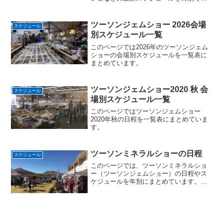
とめています。各ショーの出展者数、出
展者リスト、入場料、会場情報もありま
す。
ツーソンジェムショー 2026会場
スケジュール
別スケジュール一覧
このページでは2026年のツーソンジェム
ショーの会場別スケジュールを一覧表に
まとめています。
ツーソンジェムショー2020 秋 会
スケジュール
場別スケジュール一覧
このページではツーソンジェムショー
2020年秋の日程を一覧表にまとめていま
す。
ツーソンミネラルショーの日程
スケジュール
このページでは、ツーソンミネラルショ
ー（ツーソンジェムショー）の日程やス
ケジュールを年別にまとめています。過
去のレポートなどもあります。