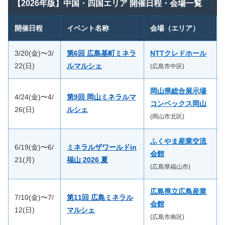
【2026年版】中国・四国エリア 開催日程・会場一覧
開催日程
イベント名称
会場（エリア）
3/20(金)〜3/
第6回 広島基町ミネラ
NTTクレドホール
22(日)
ルマルシェ
(広島市中区)
岡山県総合展示場
4/24(金)〜4/
第9回 岡山ミネラルマ
コンベックス岡山
26(日)
ルシェ
(岡山市北区)
ふくやま産業交流
6/19(金)〜6/
ミネラルザワールドin
会館
21(月)
福山 2026 夏
(広島県福山市)
広島県立広島産業
7/10(金)〜7/
第11回 広島ミネラル
会館
12(日)
マルシェ
(広島市南区)