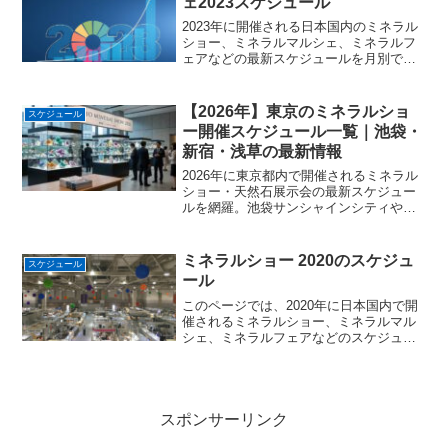
ェ2023スケジュール
2023年に開催される日本国内のミネラル
ショー、ミネラルマルシェ、ミネラルフ
ェアなどの最新スケジュールを月別でま
とめています。各ショーの出展者数、出
展者リスト、入場料、会場の情報があり
ます。
【2026年】東京のミネラルショ
スケジュール
ー開催スケジュール一覧｜池袋・
新宿・浅草の最新情報
2026年に東京都内で開催されるミネラル
ショー・天然石展示会の最新スケジュー
ルを網羅。池袋サンシャインシティや新
宿など、主要イベントの日程・会場アク
セス・見どころを分かりやすく解説しま
す。東京での石巡りや仕入れの計画にぜ
ミネラルショー 2020のスケジュ
スケジュール
ひご活用ください。
ール
このページでは、2020年に日本国内で開
催されるミネラルショー、ミネラルマル
シェ、ミネラルフェアなどのスケジュー
ルを一覧表で確認できます。
スポンサーリンク