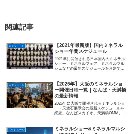
関連記事
【2021年最新版】国内ミネラル
スケジュール
ショー年間スケジュール
2021年に開催される日本国内のミネラル
ショー、ミネラルフェア、ミネラルマル
シェなどの最新スケジュールを月別でま
とめています。各ショーの出展者数、出
展者リスト、入場料、会場情報もありま
す。
【2026年】大阪のミネラルショ
スケジュール
ー開催日程一覧｜なんば・天満橋
の最新情報
2026年に大阪で開催されるミネラルショ
ー・天然石展示会の最新スケジュールを
網羅。なんばスカイオ、天満橋OMM、マ
イドームおおさか等、人気イベントの開
催日程、会場アクセス、見どころを詳し
く解説。関西エリアでの石巡りや仕入れ
ミネラルショー&ミネラルマルシ
スケジュール
計画にぜひご活用ください。