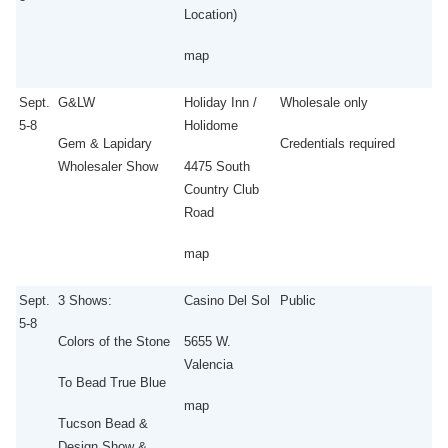
Location)
map
Sept.
G&LW
Holiday Inn /
Wholesale only
5-8
Holidome
Gem & Lapidary
Credentials required
Wholesaler Show
4475 South
Country Club
Road
map
Sept.
3 Shows:
Casino Del Sol
Public
5-8
Colors of the Stone
5655 W.
Valencia
To Bead True Blue
map
Tucson Bead &
Design Show &