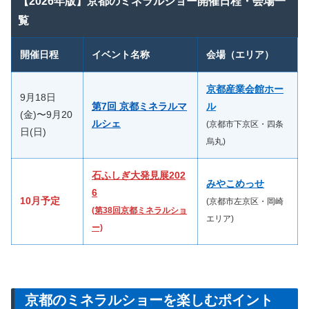
【2026年版】京都のミネラルショー開催日程・会場一
覧
開催日程
イベント名称
会場（エリア）
京都産業会館ホー
9月18日
第7回 京都ミネラルマ
ル
(金)〜9月20
ルシェ
(京都市下京区・四条
日(日)
烏丸)
石ふしぎ大発見展202
みやこめっせ
6
10月予定
(京都市左京区・岡崎
(第38回京都ミネラルショ
エリア)
ー)
京都のミネラルショーを楽しむポイント