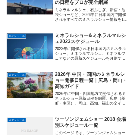
の日程をプロが完全網羅
ミネラルマルシェ、石ふしぎ、新宿・池
袋ショーなど、2026年に日本国内で開催
されるすべてのミネラルショー情報を1ペ
ージに集約。主催者の垣根を超えて、最
新の日程と会場をどこよりも早くお届け
します。
ミネラルショー&ミネラルマルシ
スケジュール
ェ2023スケジュール
2023年に開催される日本国内のミネラル
ショー、ミネラルマルシェ、ミネラルフ
ェアなどの最新スケジュールを月別でま
とめています。各ショーの出展者数、出
展者リスト、入場料、会場の情報があり
ます。
2026年 中国・四国のミネラルシ
スケジュール
ョー開催日程一覧｜広島・岡山・
高知ガイド
2026年に中国・四国地方で開催されるミ
ネラルショー最新日程を網羅。広島（基
町・南区）、岡山、高知、福山の全イベ
ントスケジュールと会場アクセスを1ペー
ジに集約。人気のミネラルマルシェ等の
見どころを掲載。スマホでも横スクロー
ツーソンジェムショー 2018 会場
スケジュール
ルなしで快適に閲覧可能です。
別スケジュール一覧
このページでは、ツーソンジェムショー