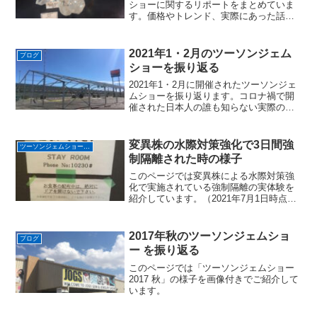
ショーに関するリポートをまとめていま
す。価格やトレンド、実際にあった話を
紹介しています。
2021年1・2月のツーソンジェム
ブログ
ショーを振り返る
2021年1・2月に開催されたツーソンジェ
ムショーを振り返ります。コロナ禍で開
催された日本人の誰も知らない実際の様
子をまとめました。
変異株の水際対策強化で3日間強
ツーソンジェムショーへ行く
制隔離された時の様子
このページでは変異株による水際対策強
化で実施されている強制隔離の実体験を
紹介しています。（2021年7月1日時点の
情報）
2017年秋のツーソンジェムショ
ブログ
ー を振り返る
このページでは「ツーソンジェムショー
2017 秋」の様子を画像付きでご紹介して
います。